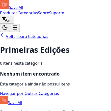
Save All
Produtos
Categorias
Sobre
Suporte
PT
Voltar para Categorias
Primeiras Edições
0
itens nesta categoria
Nenhum item encontrado
Esta categoria ainda não possui itens
Navegar por Outras Categorias
Save All