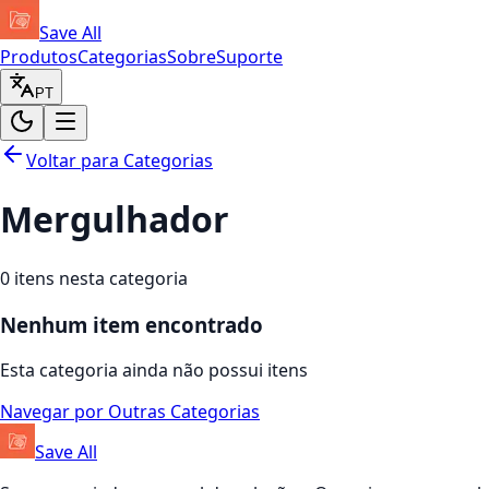
Save All
Produtos
Categorias
Sobre
Suporte
PT
Voltar para Categorias
Mergulhador
0
itens nesta categoria
Nenhum item encontrado
Esta categoria ainda não possui itens
Navegar por Outras Categorias
Save All