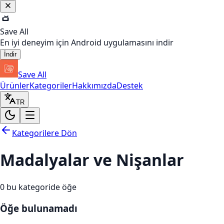
Save All
En iyi deneyim için Android uygulamasını indir
İndir
Save All
Ürünler
Kategoriler
Hakkımızda
Destek
TR
Kategorilere Dön
Madalyalar ve Nişanlar
0
bu kategoride öğe
Öğe bulunamadı