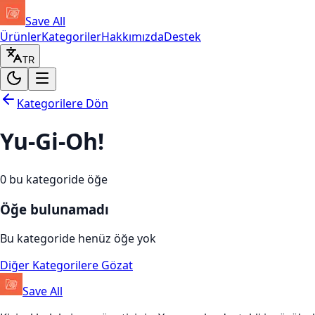
Save All
Ürünler
Kategoriler
Hakkımızda
Destek
TR
Kategorilere Dön
Yu-Gi-Oh!
0
bu kategoride öğe
Öğe bulunamadı
Bu kategoride henüz öğe yok
Diğer Kategorilere Gözat
Save All