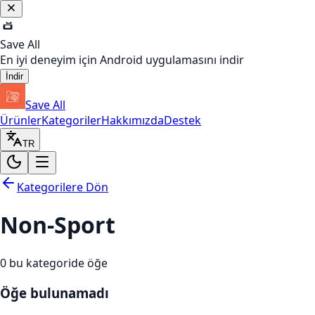
Save All
En iyi deneyim için Android uygulamasını indir
İndir
Save All
Ürünler
Kategoriler
Hakkımızda
Destek
TR
Kategorilere Dön
Non-Sport
0
bu kategoride öğe
Öğe bulunamadı