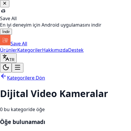
Save All
En iyi deneyim için Android uygulamasını indir
İndir
Save All
Ürünler
Kategoriler
Hakkımızda
Destek
TR
Kategorilere Dön
Dijital Video Kameralar
0
bu kategoride öğe
Öğe bulunamadı