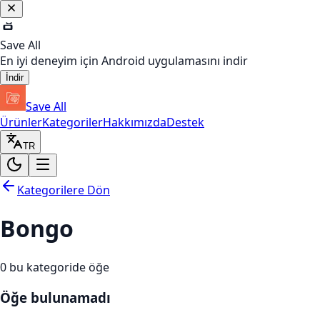
Save All
En iyi deneyim için Android uygulamasını indir
İndir
Save All
Ürünler
Kategoriler
Hakkımızda
Destek
TR
Kategorilere Dön
Bongo
0
bu kategoride öğe
Öğe bulunamadı