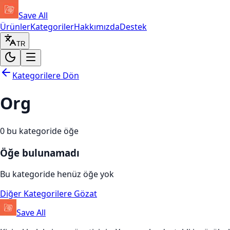
Save All
Ürünler
Kategoriler
Hakkımızda
Destek
TR
Kategorilere Dön
Org
0
bu kategoride öğe
Öğe bulunamadı
Bu kategoride henüz öğe yok
Diğer Kategorilere Gözat
Save All