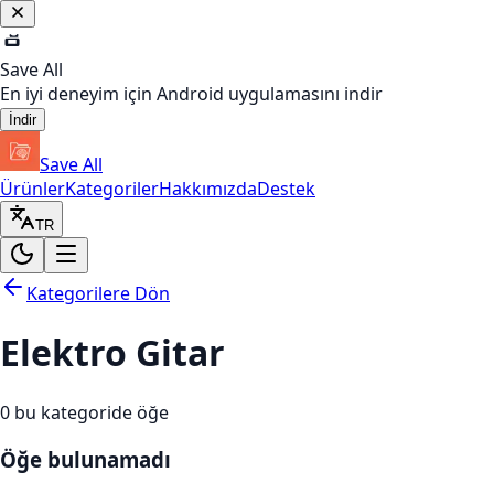
Save All
En iyi deneyim için Android uygulamasını indir
İndir
Save All
Ürünler
Kategoriler
Hakkımızda
Destek
TR
Kategorilere Dön
Elektro Gitar
0
bu kategoride öğe
Öğe bulunamadı