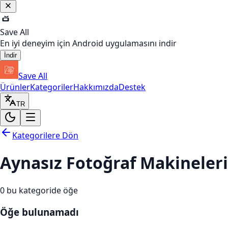
Save All
En iyi deneyim için Android uygulamasını indir
İndir
Save All
Ürünler
Kategoriler
Hakkımızda
Destek
TR
Kategorilere Dön
Aynasız Fotoğraf Makineleri
0
bu kategoride öğe
Öğe bulunamadı