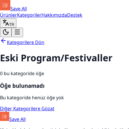
Save All
Ürünler
Kategoriler
Hakkımızda
Destek
TR
Kategorilere Dön
Eski Program/Festivaller
0
bu kategoride öğe
Öğe bulunamadı
Bu kategoride henüz öğe yok
Diğer Kategorilere Gözat
Save All