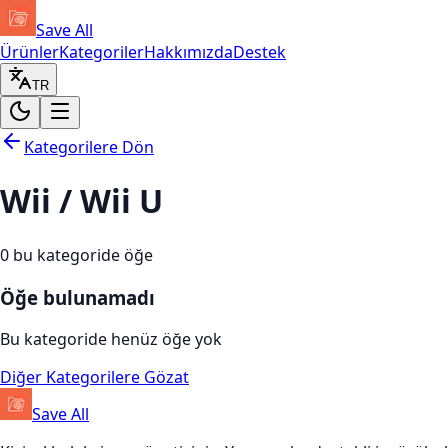
Save All
Ürünler
Kategoriler
Hakkımızda
Destek
TR
Kategorilere Dön
Wii / Wii U
0
bu kategoride öğe
Öğe bulunamadı
Bu kategoride henüz öğe yok
Diğer Kategorilere Gözat
Save All