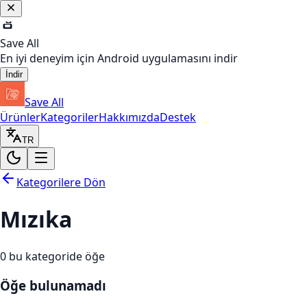
Save All
En iyi deneyim için Android uygulamasını indir
İndir
Save All
Ürünler
Kategoriler
Hakkımızda
Destek
TR
Kategorilere Dön
Mızıka
0
bu kategoride öğe
Öğe bulunamadı