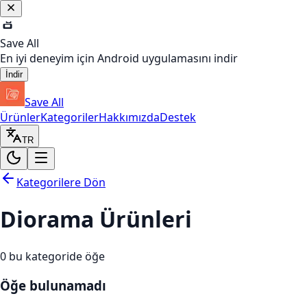
Save All
En iyi deneyim için Android uygulamasını indir
İndir
Save All
Ürünler
Kategoriler
Hakkımızda
Destek
TR
Kategorilere Dön
Diorama Ürünleri
0
bu kategoride öğe
Öğe bulunamadı