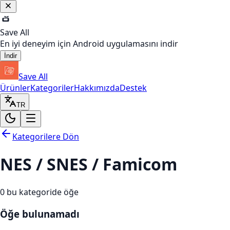
Save All
En iyi deneyim için Android uygulamasını indir
İndir
Save All
Ürünler
Kategoriler
Hakkımızda
Destek
TR
Kategorilere Dön
NES / SNES / Famicom
0
bu kategoride öğe
Öğe bulunamadı