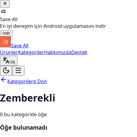
Save All
En iyi deneyim için Android uygulamasını indir
İndir
Save All
Ürünler
Kategoriler
Hakkımızda
Destek
TR
Kategorilere Dön
Zemberekli
0
bu kategoride öğe
Öğe bulunamadı