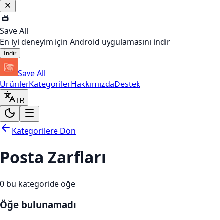
Save All
En iyi deneyim için Android uygulamasını indir
İndir
Save All
Ürünler
Kategoriler
Hakkımızda
Destek
TR
Kategorilere Dön
Posta Zarfları
0
bu kategoride öğe
Öğe bulunamadı